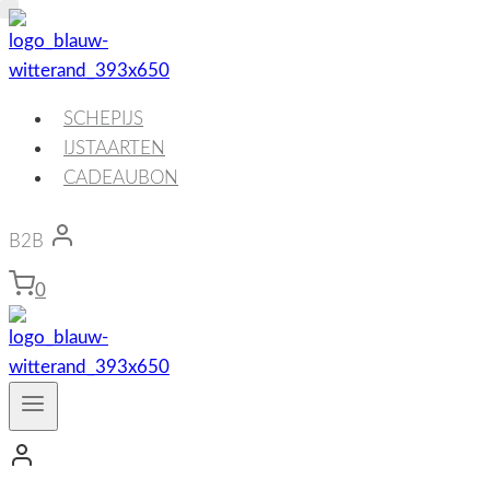
Doorgaan
naar
inhoud
SCHEPIJS
IJSTAARTEN
CADEAUBON
B2B
0