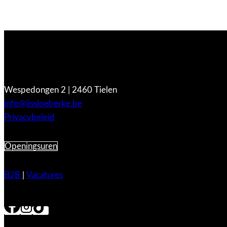
Wespedongen 2 | 2460 Tielen
info@ijssloeberke.be
Privacybeleid
Openingsuren
B2B
|
Vacatures